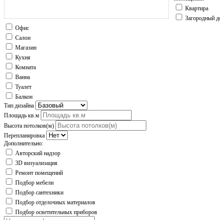
Квартира
Загородный 
Офис
Салон
Магазин
Кухня
Комната
Ванна
Туалет
Балкон
Тип дизайна
Площадь кв.м
Высота потолков(м)
Перепланировка
Дополнительно:
Авторский надзор
3D визуализация
Ремонт помещений
Подбор мебели
Подбор сантехники
Подбор отделочных материалов
Подбор осветительных приборов