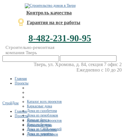
Контроль качества
Гарантия на все работы
8-482-231-90-95
Строительно-ремонтная
компания Тверь
Тверь, ул. Хромова, д. 84, секция 7 офис 2
Ежедневно с 10 до 20
Главная
Проекты
Каталог всех проектов
СтройДом
Каркасные дома
Дома из газобетона
Главная
Дома из пеноблоков
Проекты
Дома из бруса
Каталог всех проектов
Дома из бревна
Каркасные дома
Дома из СИП-панелей
Дома из газобетона
Дома из кирпича
Дома из пеноблоков