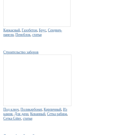
Каркасный
,
Газобетон
,
Брус
,
Сендвич-
панели
,
Пеноблок
,
статьи
Строительство заборов
Под ключ
,
Поликарбонат
,
Кирпичный
,
Из
камня
,
Для дачи
,
Кованный
,
Сетка рабица
,
Сетка Gitter
,
статьи