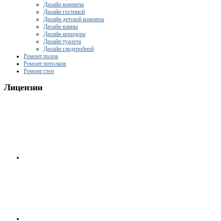
Дизайн комнаты
Дизайн гостиной
Дизайн детской комнаты
Дизайн ванны
Дизайн коридора
Дизайн туалета
Дизайн гардеробной
Ремонт полов
Ремонт потолков
Ремонт стен
Лицензии