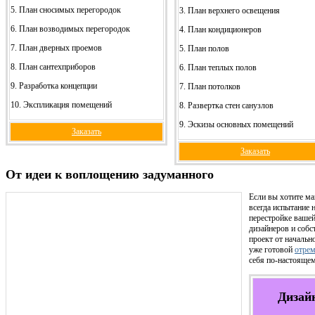
5. План сносимых перегородок
3. План верхнего освещения
6. План возводимых перегородок
4. План кондиционеров
7. План дверных проемов
5. План полов
8. План сантехприборов
6. План теплых полов
9. Разработка концепции
7. План потолков
10. Экспликация помещений
8. Развертка стен санузлов
9. Эскизы основных помещений
Заказать
Заказать
От идеи к воплощению задуманного
Если вы хотите ма
всегда испытание 
перестройке ваше
дизайнеров и соб
проект от начальн
уже готовой
отрем
себя по-настоящем
Дизайн