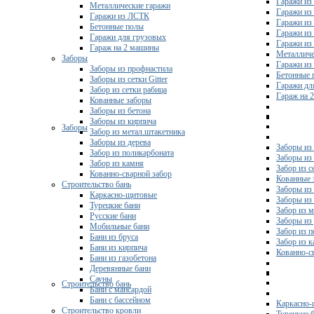
Гаражи из
Металлические гаражи
Гаражи из
Гаражи из ЛСТК
Гаражи из
Бетонные полы
Гаражи из
Гаражи для грузовых
Гаражи из
Гараж на 2 машины
Металличе
Заборы
Гаражи и
Заборы из профнастила
Бетонные 
Заборы из сетки Gitter
Гаражи дл
Забор из сетки рабица
Гараж на 
Кованные заборы
Заборы из бетона
Заборы из кирпича
Заборы
Забор из метал.штакетника
Заборы из дерева
Заборы из
Забор из поликарбоната
Заборы из 
Забор из камня
Забор из с
Кованно-сварной забор
Кованные 
Строительство бань
Заборы из
Каркасно-щитовые
Заборы из
Турецкие бани
Забор из 
Русские бани
Заборы из
Мобильные бани
Забор из 
Бани из бруса
Забор из 
Бани из кирпича
Кованно-с
Бани из газобетона
Деревянные бани
Сауны
Строительство бань
Бани с мансардой
Бани с бассейном
Каркасно-
Строительство кровли