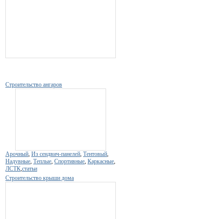
Строительство ангаров
Арочный
,
Из сендвич-панелей
,
Тентовый
,
Надувные
,
Теплые
,
Спортивные
,
Каркасные
,
ЛСТК
,
статьи
Строительство крыши дома