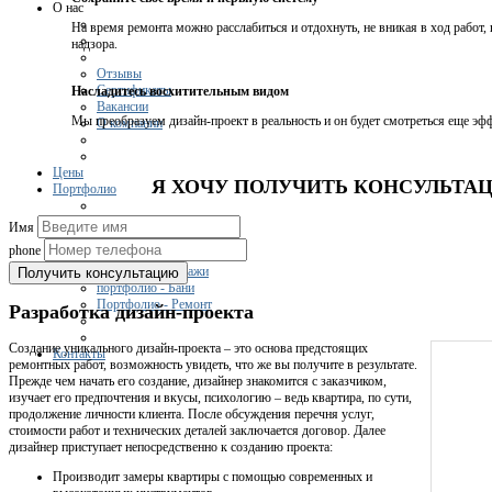
О нас
На время ремонта можно расслабиться и отдохнуть, не вникая в ход работ,
надзора.
Отзывы
Сертификаты
Насладитесь восхитительным видом
Вакансии
Мы преобразуем дизайн-проект в реальность и он будет смотреться еще эфф
О компании
Цены
Я ХОЧУ ПОЛУЧИТЬ КОНСУЛЬТА
Портфолио
Имя
phone
портфолио - Дома
портфолио - Гаражи
Получить консультацию
портфолио - Бани
Портфолио - Ремонт
Разработка дизайн-проекта
Создание уникального дизайн-проекта – это основа предстоящих
Контакты
ремонтных работ, возможность увидеть, что же вы получите в результате.
Прежде чем начать его создание, дизайнер знакомится с заказчиком,
изучает его предпочтения и вкусы, психологию – ведь квартира, по сути,
продолжение личности клиента. После обсуждения перечня услуг,
стоимости работ и технических деталей заключается договор. Далее
дизайнер приступает непосредственно к созданию проекта:
Производит замеры квартиры с помощью современных и