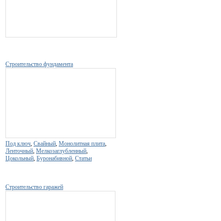
Строительство фундамента
Под ключ
,
Свайный
,
Монолитная плита
,
Ленточный
,
Мелкозаглубленный
,
Цокольный
,
Буронабивной
,
Статьи
Строительство гаражей