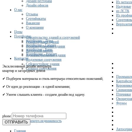
Дизайн ресторана
Из металл
Дизайн офисов
Надувные
О нас
из ЛСТК
Отзывы
Из профна
Сертификаты
Спортивн
Вакансии
Вертолетн
О компании
Цены
Портфолио
Строительство зданий и сооружений
портфолио - Дома
Реконструкция зданий
портфолио - Гаражи
Производственные здания
портфолио - Бани
Авторский надзор
Портфолио - Ремонт
Административные здания
Контакты
Подземные сооружения
Сейсмостойкие здания
Эксклюзивный дизайн интерьера
Сельхоз сооружения
квартир и загородных домов
Промышле
✔ Подберем материалы и стиль интерьера относительно пожеланий;
Картофел
Коровник
✔ От идеи до реализации - в одной компании;
Свинарни
Птичники
✔ Умеем слышать клиента - создаем дизайн под задачу.
Овощехра
Фермы
Получите 
phone
Склады
Коммерч.недвижимость
ОТПРАВИТЬ
Автосерви
Главная