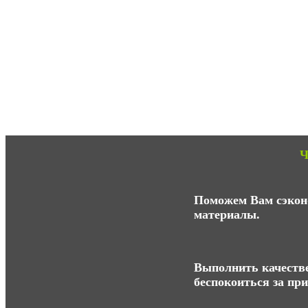
Ч
Поможем Вам сэконо
материалы.
Выполнить качестве
беспокоиться за пр