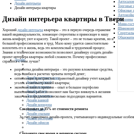
Автосало
Дизайн интерьера
Торговые 
Дизайн интерьера квартиры
Офисные з
Автомойк
Дизайн интерьера квартиры в Твери
Магазины
Мини-гос
Шиномонт
Хороший
дизайн интерьера
квартиры – это в первую очередь отражение
Спортзал
вашей индивидуальности, ломающее стереотипы и приносящее в нашу
Общежити
жизнь комфорт, уют и красоту. Такой проект – это не только креатив, но и
большой профессионализм и труд. Мало кому удается самостоятельно
воплотить его в жизнь, ведь это комплексный и трудоемкий процесс.
Знания и технические возможности позволяют дизайнеру создать дизайн-
проект интерьера квартиры любой сложности. Почему профессионал
Дизайн
справится с этим лучше?
разработка дизайна интерьера – это разумно вложенные средства,
ведь ошибки в расчетах чреваты потерей денег;
Дизайн частного дома
оптимизация пространства – грамотный дизайнер учтет каждый
Дизайн гостиной
уголок и сантиметр вашей квартиры;
Дизайн комнаты
экономия вашего времени – опыт и большое портфолио
Дизайн кухни
выполненных работ позволяют нам быстро вникнуть в желания
Дизайн квартиры
заказчика и предложить несколько подходящих вариантов.
Дизайн ванной
Дизайн коридора
Сэкономьте до 35% от стоимости ремонта
Дизайн кафе
Дизайн спальни
За счет грамотного дизайн-проекта, учитывающего индивидуальные особен
Дизайн ресторана
Дизайн офисов
Сохраните свое время и нервную систему