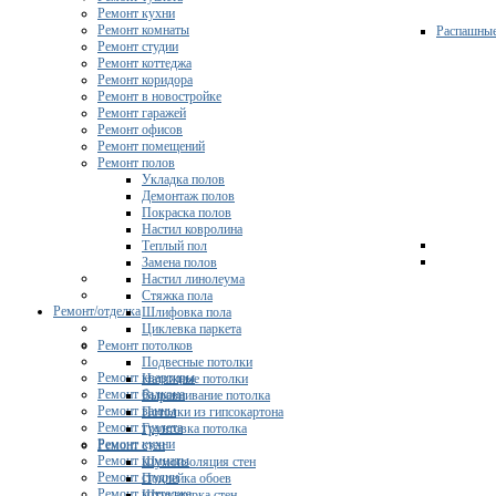
Ремонт кухни
Ремонт комнаты
Распашны
Ремонт студии
Ремонт коттеджа
Ремонт коридора
Ремонт в новостройке
Ремонт гаражей
Ремонт офисов
Ремонт помещений
Ремонт полов
Укладка полов
Демонтаж полов
Покраска полов
Настил ковролина
Теплый пол
Замена полов
Настил линолеума
Стяжка пола
Ремонт/отделка
Шлифовка пола
Циклевка паркета
Ремонт потолков
Подвесные потолки
Ремонт квартиры
Натяжные потолки
Ремонт балкона
Выравнивание потолка
Ремонт ванны
Потолки из гипсокартона
Ремонт туалета
Грунтовка потолка
Ремонт кухни
Ремонт стен
Ремонт комнаты
Шумоизоляция стен
Ремонт студии
Поклейка обоев
Ремонт коттеджа
Штукатурка стен