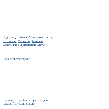
Под ключ
,
Свайный
,
Монолитная плита
,
Ленточный
,
Мелкозаглубленный
,
Цокольный
,
Буронабивной
,
Статьи
Строительство гаражей
Каркасный
,
Газобетон
,
Брус
,
Сендвич-
панели
,
Пеноблок
,
статьи