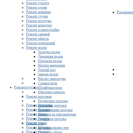
Ремонт туалета
Ремонт кухни
Ремонт комнаты
Распашны
Ремонт студии
Ремонт коттеджа
Ремонт коридора
Ремонт в новостройке
Ремонт гаражей
Ремонт офисов
Ремонт помещений
Ремонт полов
Укладка полов
Демонтаж полов
Покраска полов
Настил ковролина
Теплый пол
Замена полов
Настил линолеума
Стяжка пола
Ремонт/отделка
Шлифовка пола
Циклевка паркета
Ремонт потолков
Подвесные потолки
Ремонт квартиры
Натяжные потолки
Ремонт балкона
Выравнивание потолка
Ремонт ванны
Потолки из гипсокартона
Ремонт туалета
Грунтовка потолка
Ремонт кухни
Ремонт стен
Ремонт комнаты
Шумоизоляция стен
Ремонт студии
Поклейка обоев