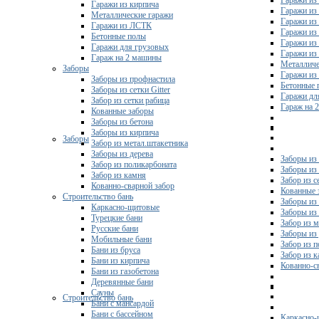
Гаражи из 
Гаражи из кирпича
Гаражи из
Металлические гаражи
Гаражи из
Гаражи из ЛСТК
Гаражи из
Бетонные полы
Гаражи из
Гаражи для грузовых
Гаражи из
Гараж на 2 машины
Металличе
Заборы
Гаражи и
Заборы из профнастила
Бетонные 
Заборы из сетки Gitter
Гаражи дл
Забор из сетки рабица
Гараж на 
Кованные заборы
Заборы из бетона
Заборы из кирпича
Заборы
Забор из метал.штакетника
Заборы из дерева
Заборы из
Забор из поликарбоната
Заборы из 
Забор из камня
Забор из с
Кованно-сварной забор
Кованные 
Строительство бань
Заборы из
Каркасно-щитовые
Заборы из
Турецкие бани
Забор из 
Русские бани
Заборы из
Мобильные бани
Забор из 
Бани из бруса
Забор из 
Бани из кирпича
Кованно-с
Бани из газобетона
Деревянные бани
Сауны
Строительство бань
Бани с мансардой
Бани с бассейном
Каркасно-