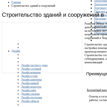
Автосерви
Главная
Автосало
Строительство зданий и сооружений
Торговые 
Офисные з
Строительство зданий и сооружений в 
Автомойк
Магазины
Мини-гос
Развитие Тверьа, 
Шиномонт
демографический 
Спортзал
на постоянное мес
Общежити
потребности горож
сооружений в Твер
Строительство зда
постройки помеще
Дизайн
производственного
Строительство сос
субподрядчиков, 
коммуникаций.
Дизайн частного дома
Дизайн гостиной
Дизайн комнаты
Преимуще
Дизайн кухни
Дизайн квартиры
Дизайн ванной
Дизайн коридора
Бесплатный выез
Дизайн кафе
Дизайн спальни
Осмотр и соста
Дизайн ресторана
работы, состав
Дизайн офисов