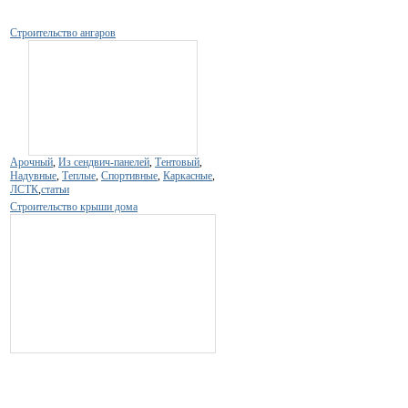
Строительство ангаров
Арочный
,
Из сендвич-панелей
,
Тентовый
,
Надувные
,
Теплые
,
Спортивные
,
Каркасные
,
ЛСТК
,
статьи
Строительство крыши дома