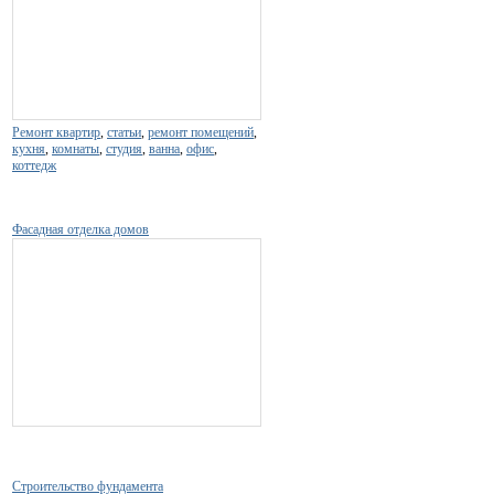
Ремонт квартир
,
статьи
,
ремонт помещений
,
кухня
,
комнаты
,
студия
,
ванна
,
офис
,
коттедж
Фасадная отделка домов
Строительство фундамента