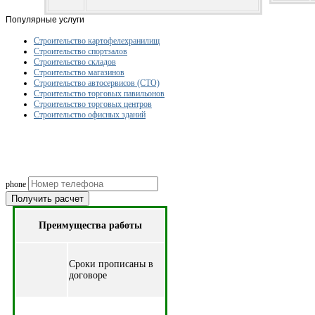
Популярные услуги
Строительство картофелехранилищ
Строительство спортзалов
Строительство складов
Строительство магазинов
Строительство автосервисов (СТО)
Строительство торговых павильонов
Строительство торговых центров
Строительство офисных зданий
Рассчитаем смету исходя из вашего б
(подберем оптимальные м
phone
Получить расчет
Преимущества работы
Cроки прописаны в
договоре