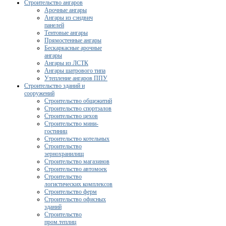
Строительство ангаров
Арочные ангары
Ангары из сэндвич
панелей
Тентовые ангары
Прямостенные ангары
Бескаркасные арочные
ангары
Ангары из ЛСТК
Ангары шатрового типа
Утепление ангаров ППУ
Строительство зданий и
сооружений
Строительство общежитий
Строительство спортзалов
Строительство цехов
Строительство мини-
гостиниц
Строительство котельных
Строительство
зернохранилищ
Строительство магазинов
Строительство автомоек
Строительство
логистических комплексов
Строительство ферм
Строительство офисных
зданий
Строительство
пром.теплиц