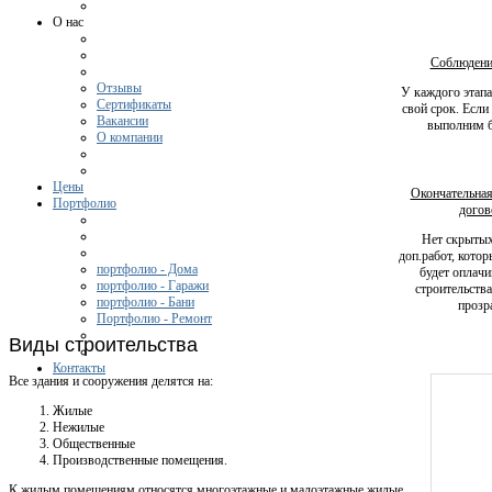
О нас
Соблюдени
Отзывы
У каждого этапа
Сертификаты
свой срок. Если
Вакансии
выполним б
О компании
Цены
Окончательная
Портфолио
догов
Нет скрытых
доп.работ, кото
портфолио - Дома
будет оплачи
портфолио - Гаражи
строительства
портфолио - Бани
прозр
Портфолио - Ремонт
Виды строительства
Контакты
Все здания и сооружения делятся на:
Жилые
Нежилые
Общественные
Производственные помещения.
К жилым помещениям относятся многоэтажные и малоэтажные жилые