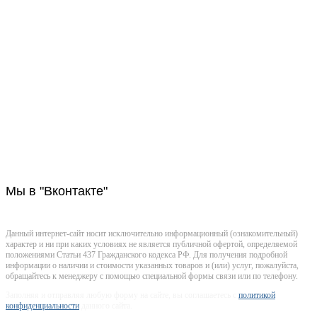
Строительно-ремонтная
компания Тверь
+7-482-231-90-95
tver@stroitelstvo-dom.ru
Тверь, ул. Хромова, д. 84, секция 7 офис 2
Мы
в "Вконтакте"
Данный интернет-сайт носит исключительно информационный (ознакомительный)
характер и ни при каких условиях не является публичной офертой, определяемой
положениями Статьи 437 Гражданского кодекса РФ. Для получения подробной
информации о наличии и стоимости указанных товаров и (или) услуг, пожалуйста,
обращайтесь к менеджеру с помощью специальной формы связи или по телефону.
Заполняя и отправляя любую форму на сайте, вы соглашаетесь с
политикой
конфиденциальности
данного сайта.