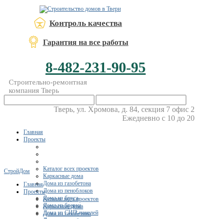
Контроль качества
Гарантия на все работы
8-482-231-90-95
Строительно-ремонтная
компания Тверь
Тверь, ул. Хромова, д. 84, секция 7 офис 2
Ежедневно с 10 до 20
Главная
Проекты
Каталог всех проектов
СтройДом
Каркасные дома
Дома из газобетона
Главная
Дома из пеноблоков
Проекты
Дома из бруса
Каталог всех проектов
Дома из бревна
Каркасные дома
Дома из СИП-панелей
Дома из газобетона