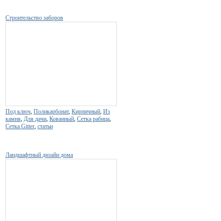
Строительство заборов
Под ключ
,
Поликарбонат
,
Кирпичный
,
Из
камня
,
Для дачи
,
Кованный
,
Сетка рабица
,
Сетка Gitter
,
статьи
Ландшафтный дизайн дома