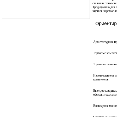
стальных тонкосте
Традиционно для 
кирпич, керамобло
Ориентир
Архитектурное п
Торговые комплек
Торговые павиль
Изготовление и м
комплексов
Быстровозводимые
офисы, модульны
Возведение моно
Открытые многоу