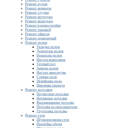
Ремонт кухни
Ремонт комнаты
Ремонт студии
Ремонт коттеджа
Ремонт коридора
Ремонт в новостройке
Ремонт гаражей
Ремонт офисов
Ремонт помещений
Ремонт полов
Укладка полов
Демонтаж полов
Покраска полов
Настил ковролина
Теплый пол
Замена полов
Настил линолеума
Стяжка пола
Шлифовка пола
Циклевка паркета
Ремонт потолков
Подвесные потолки
Натяжные потолки
Выравнивание потолка
Потолки из гипсокартона
Грунтовка потолка
Ремонт стен
Шумоизоляция стен
Поклейка обоев