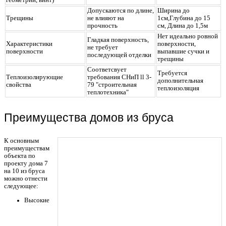
Допускаются по длине,
Ширина до
Трещины
не влияют на
1см,Глубина до 15
прочность
см, Длина до 1,5м
Нет идеально ровной
Гладкая поверхность,
Характеристики
поверхности,
не требует
поверхности
выпавшие сучки и
последующей отделки
трещины
Соответсвует
Требуется
Теплоизолирующие
требования СНиП ll 3-
дополнительная
свойства
79 "строительная
теплоизоляция
теплотехника"
Преимущества домов из бруса
К основным
преимуществам
объекта по
проекту дома 7
на 10 из бруса
можно отнести
следующее:
Высокие