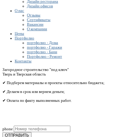
Дизайн ресторана
Дизайн офисов
О нас
Отзывы
Сертификаты
Вакансии
О компании
Цены
Портфолио
портфолио - Дома
портфолио - Гаражи
портфолио - Бани
Портфолио - Ремонт
Контакты
Загородное строительство "под ключ"
Тверь и Тверская область
✔ Подберем материалы и проекты относительно бюджета;
✔ Делаем в срок или вернем деньги;
✔ Оплата по факту выполненных работ.
Получите бесплатный расчет сметы исходя из вашего
бюджета!
phone
ОТПРАВИТЬ