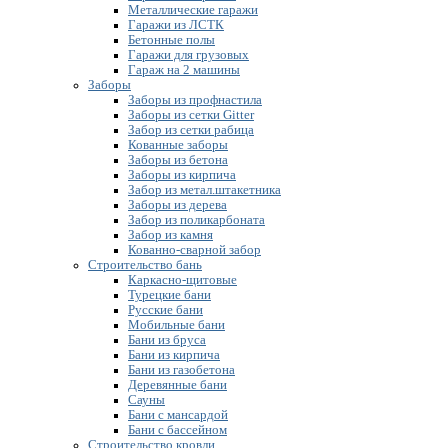
Металлические гаражи
Гаражи из ЛСТК
Бетонные полы
Гаражи для грузовых
Гараж на 2 машины
Заборы
Заборы из профнастила
Заборы из сетки Gitter
Забор из сетки рабица
Кованные заборы
Заборы из бетона
Заборы из кирпича
Забор из метал.штакетника
Заборы из дерева
Забор из поликарбоната
Забор из камня
Кованно-сварной забор
Строительство бань
Каркасно-щитовые
Турецкие бани
Русские бани
Мобильные бани
Бани из бруса
Бани из кирпича
Бани из газобетона
Деревянные бани
Сауны
Бани с мансардой
Бани с бассейном
Строительство кровли