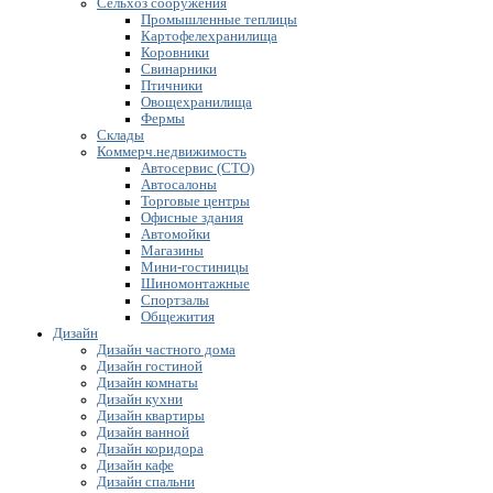
Сельхоз сооружения
Промышленные теплицы
Картофелехранилища
Коровники
Свинарники
Птичники
Овощехранилища
Фермы
Склады
Коммерч.недвижимость
Автосервис (СТО)
Автосалоны
Торговые центры
Офисные здания
Автомойки
Магазины
Мини-гостиницы
Шиномонтажные
Спортзалы
Общежития
Дизайн
Дизайн частного дома
Дизайн гостиной
Дизайн комнаты
Дизайн кухни
Дизайн квартиры
Дизайн ванной
Дизайн коридора
Дизайн кафе
Дизайн спальни