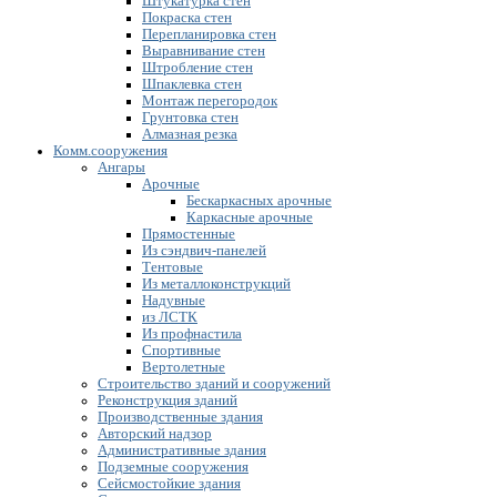
Штукатурка стен
Покраска стен
Перепланировка стен
Выравнивание стен
Штробление стен
Шпаклевка стен
Монтаж перегородок
Грунтовка стен
Алмазная резка
Комм.сооружения
Ангары
Арочные
Бескаркасных арочные
Каркасные арочные
Прямостенные
Из сэндвич-панелей
Тентовые
Из металлоконструкций
Надувные
из ЛСТК
Из профнастила
Спортивные
Вертолетные
Строительство зданий и сооружений
Реконструкция зданий
Производственные здания
Авторский надзор
Административные здания
Подземные сооружения
Сейсмостойкие здания