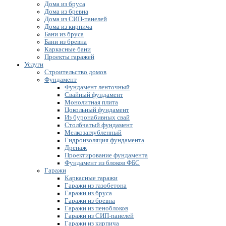
Дома из бруса
Дома из бревна
Дома из СИП-панелей
Дома из кирпича
Бани из бруса
Бани из бревна
Каркасные бани
Проекты гаражей
Услуги
Строительство домов
Фундамент
Фундамент ленточный
Свайный фундамент
Монолитная плита
Цокольный фундамент
Из буронабивных свай
Столбчатый фундамент
Мелкозаглубленный
Гидроизоляция фундамента
Дренаж
Проектирование фундамента
Фундамент из блоков ФБС
Гаражи
Каркасные гаражи
Гаражи из газобетона
Гаражи из бруса
Гаражи из бревна
Гаражи из пеноблоков
Гаражи из СИП-панелей
Гаражи из кирпича