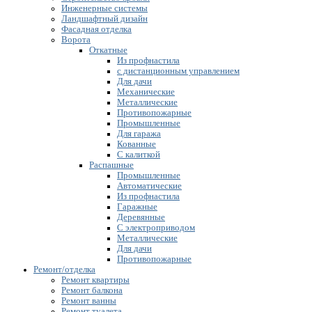
Инженерные системы
Ландшафтный дизайн
Фасадная отделка
Ворота
Откатные
Из профнастила
с дистанционным управлением
Для дачи
Механические
Металлические
Противопожарные
Промышленные
Для гаража
Кованные
С калиткой
Распашные
Промышленные
Автоматические
Из профнастила
Гаражные
Деревянные
С электроприводом
Металлические
Для дачи
Противопожарные
Ремонт/отделка
Ремонт квартиры
Ремонт балкона
Ремонт ванны
Ремонт туалета