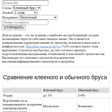
Стены
Этажей
Фундамент
ОТПРАВИТЬ
Дом из дерева – это не атавизм, а наиболее востребованный сегодня,
желающими обрести себе качественное жилье. Он отличается
повышенными характеристиками по экологии, исключительностью и
комфортностью.
Проекты домов из бруса
7x10 соответствуют этим
критериям. Строятся они быстро, за счёт готового проекта,
подготовленными материалами, отлаженной технологией строительства.
Производят его опытные строители под контролем
высококвалифицированных инженеров и прорабов.
Сравнение клееного и обычного бруса
Клееный брус
Обычный брус
Усадка
до 1%
5-8%
Коробление из-за
неравномерного испарения
Исключено
Возможно
влаги(нарушение
геометрии, винт)