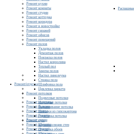
Ремонт кухни
Ремонт комнаты
Распашны
Ремонт студии
Ремонт коттеджа
Ремонт коридора
Ремонт в новостройке
Ремонт гаражей
Ремонт офисов
Ремонт помещений
Ремонт полов
Укладка полов
Демонтаж полов
Покраска полов
Настил ковролина
Теплый пол
Замена полов
Настил линолеума
Стяжка пола
Ремонт/отделка
Шлифовка пола
Циклевка паркета
Ремонт потолков
Подвесные потолки
Ремонт квартиры
Натяжные потолки
Ремонт балкона
Выравнивание потолка
Ремонт ванны
Потолки из гипсокартона
Ремонт туалета
Грунтовка потолка
Ремонт кухни
Ремонт стен
Ремонт комнаты
Шумоизоляция стен
Ремонт студии
Поклейка обоев
Ремонт коттеджа
Штукатурка стен