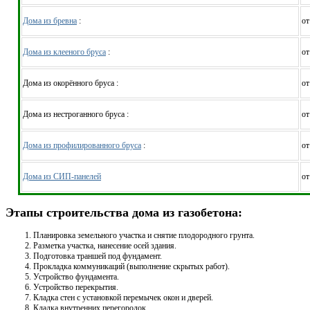
Дома из бревна
:
от
Дома из клееного бруса
:
от
Дома из окорённого бруса :
от
Дома из нестроганного бруса :
от
Дома из профилированного бруса
:
от
Дома из СИП-панелей
от
Этапы строительства дома из газобетона:
Планировка земельного участка и снятие плодородного грунта.
Разметка участка, нанесение осей здания.
Подготовка траншей под фундамент.
Прокладка коммуникаций (выполнение скрытых работ).
Устройство фундамента.
Устройство перекрытия.
Кладка стен с установкой перемычек окон и дверей.
Кладка внутренних перегородок.