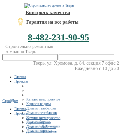
Контроль качества
Гарантия на все работы
8-482-231-90-95
Строительно-ремонтная
компания Тверь
Тверь, ул. Хромова, д. 84, секция 7 офис 2
Ежедневно с 10 до 20
Главная
Проекты
Каталог всех проектов
СтройДом
Каркасные дома
Дома из газобетона
Главная
Дома из пеноблоков
Проекты
Дома из бруса
Каталог всех проектов
Дома из бревна
Каркасные дома
Дома из СИП-панелей
Дома из газобетона
Дома из кирпича
Дома из пеноблоков