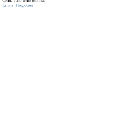
Стены: Газо-Пено-блочные
Купить
Подробнее