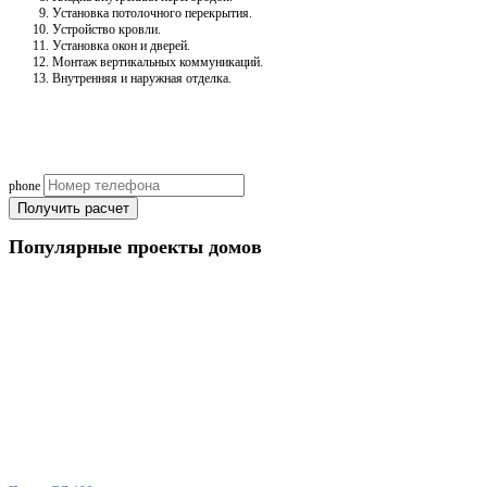
Установка потолочного перекрытия.
Устройство кровли.
Установка окон и дверей.
Монтаж вертикальных коммуникаций.
Внутренняя и наружная отделка.
Рассчитаем смету исходя из вашего б
(подберем оптимальные м
phone
Получить расчет
Популярные
проекты домов