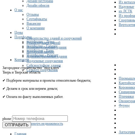
Дизайн ресторана
Из металл
Дизайн офисов
Надувные
О нас
из ЛСТК
Отзывы
Из профна
Сертификаты
Спортивн
Вакансии
Вертолетн
О компании
Цены
Портфолио
Строительство зданий и сооружений
портфолио - Дома
Реконструкция зданий
портфолио - Гаражи
Производственные здания
портфолио - Бани
Авторский надзор
Портфолио - Ремонт
Административные здания
Контакты
Подземные сооружения
Сейсмостойкие здания
Загородное строительство "под ключ"
Сельхоз сооружения
Тверь и Тверская область
Промышле
✔ Подберем материалы и проекты относительно бюджета;
Картофел
Коровник
✔ Делаем в срок или вернем деньги;
Свинарни
Птичники
✔ Оплата по факту выполненных работ.
Овощехра
Фермы
Получите 
phone
Склады
Коммерч.недвижимость
ОТПРАВИТЬ
Автосерви
Главная