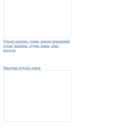
Ремонт квартир
,
статьи
,
ремонт помещений
,
кухня
,
комнаты
,
студия
,
ванна
,
офис
,
коттедж
Фасадная отделка домов