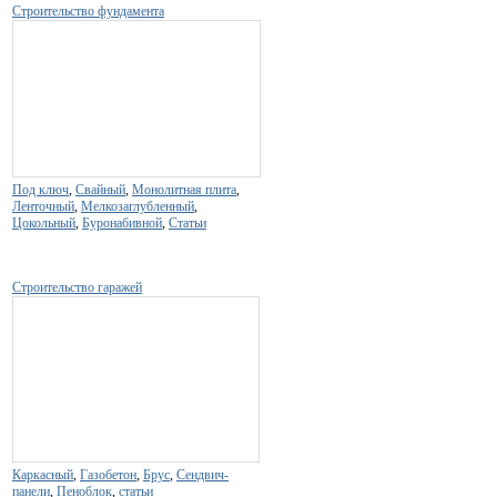
Строительство фундамента
Под ключ
,
Свайный
,
Монолитная плита
,
Ленточный
,
Мелкозаглубленный
,
Цокольный
,
Буронабивной
,
Статьи
Строительство гаражей
Каркасный
,
Газобетон
,
Брус
,
Сендвич-
панели
,
Пеноблок
,
статьи