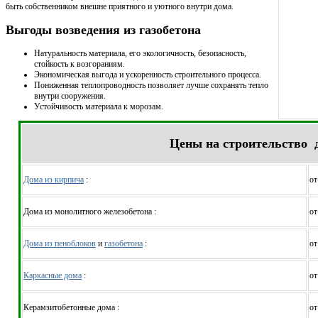
быть собственником внешне приятного и уютного внутри дома.
Выгоды возведения из газобетона
Натуральность материала, его экологичность, безопасность,
стойкость к возгораниям.
Экономическая выгода и ускоренность строительного процесса.
Пониженная теплопроводность позволяет лучше сохранять тепло
внутри сооружения.
Устойчивость материала к морозам.
Цены на строительство 
Дома из кирпича
:
от
Дома из монолитного железобетона :
от
Дома из пеноблоков
и
газобетона
:
от
Каркасные дома
:
от
Керамзитобетонные дома :
от