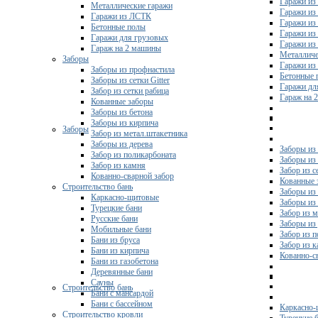
Гаражи из
Металлические гаражи
Гаражи из
Гаражи из ЛСТК
Гаражи из
Бетонные полы
Гаражи из
Гаражи для грузовых
Гаражи из
Гараж на 2 машины
Металличе
Заборы
Гаражи и
Заборы из профнастила
Бетонные 
Заборы из сетки Gitter
Гаражи дл
Забор из сетки рабица
Гараж на 
Кованные заборы
Заборы из бетона
Заборы из кирпича
Заборы
Забор из метал.штакетника
Заборы из дерева
Заборы из
Забор из поликарбоната
Заборы из 
Забор из камня
Забор из с
Кованно-сварной забор
Кованные 
Строительство бань
Заборы из
Каркасно-щитовые
Заборы из
Турецкие бани
Забор из 
Русские бани
Заборы из
Мобильные бани
Забор из 
Бани из бруса
Забор из 
Бани из кирпича
Кованно-с
Бани из газобетона
Деревянные бани
Сауны
Строительство бань
Бани с мансардой
Бани с бассейном
Каркасно-
Строительство кровли